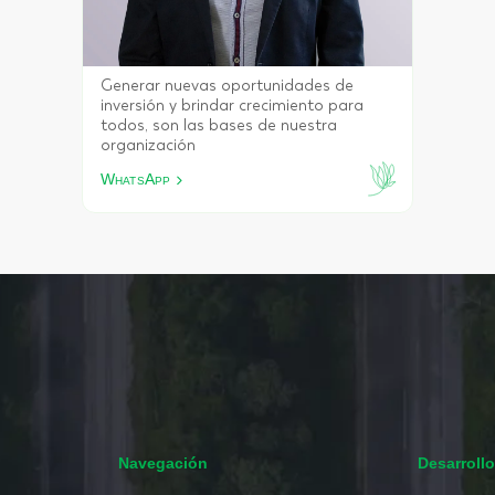
Director comercial de Landrada en
México. Originario de Torreón, Coah.
“Feliz de cambiar el ‘chip’ a las personas
en cuestiones de planeación financiera
e inversión”.
WhatsApp
Navegación
Desarroll