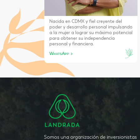
el
Generar nuevas oportunidades de
ulsando
inversión y brindar crecimiento para
tencial
todos, son las bases de nuestra
organización
WhatsApp
Somos una organización de inversionistas